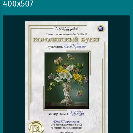
400х507